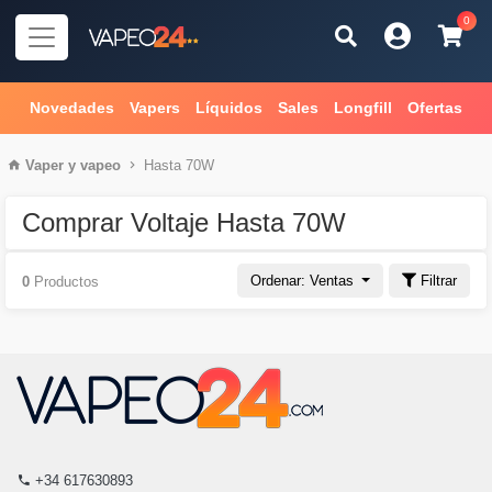
0
Novedades
Vapers
Líquidos
Sales
Longfill
Ofertas
Vaper
y
vapeo
Hasta 70W
Comprar Voltaje Hasta 70W
Ordenar: Ventas
Filtrar
0
Productos
+34 617630893