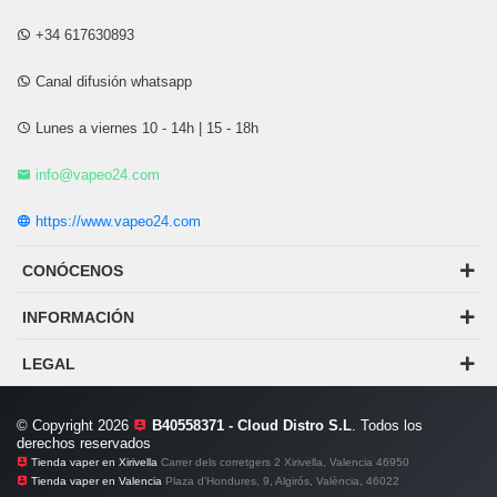
+34 617630893
Canal difusión whatsapp
Lunes a viernes 10 - 14h | 15 - 18h
info@vapeo24.com
https://www.vapeo24.com
CONÓCENOS
INFORMACIÓN
LEGAL
© Copyright 2026
B40558371 - Cloud Distro S.L
. Todos los
derechos reservados
Tienda vaper en Xirivella
Carrer dels corretgers 2 Xirivella, Valencia 46950
Tienda vaper en Valencia
Plaza d'Hondures, 9, Algirós, València, 46022