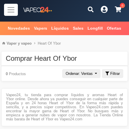
0
Novedades
Vapers
Líquidos
Sales
Longfill
Ofertas
Vaper
y
vapeo
Heart Of Ybor
Comprar Heart Of Ybor
Ordenar: Ventas
Filtrar
0
Productos
Vapeo24, tu tienda para comprar líquidos y aromas Heart of
Ybor online. Desde ahora ya puedes conseguir en cualquier parte de
España y en 24 horas Heart of Ybor de la forma más rápida y
sencilla, y a precios súper competitivos. En Vapeo24.com puedes
encontrar la mayor gama de Heart of Ybor. No busques más y
empieza a generar nubes de vapor con nosotros. La Tienda Online
más barata de Heart of Ybor es Vapeo24.com