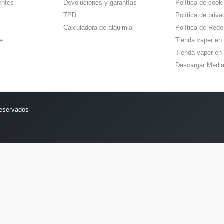
entes
Devoluciones y garantías
Política de cook
TPD
Política de priva
Calculadora de alquimia
Política de Rede
e
Tienda vaper en
Tienda vaper en 
Descargar Media
reservados