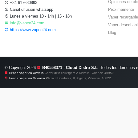
Opiniones de cli
+34 617630893
Canal difusión whatsapp
Próximamente
Lunes a viernes 10 - 14h | 15 - 18h
Vaper recargable
info@vapeo24.com
Vaper desechabl
https://www.vapeo24.com
Blog
© Copyright 2026
B40558371 - Cloud Distro S.L
. Todos los derechos 
Tienda vaper en Xirivella
Carrer dels corretgers 2 Xirivella, Valencia 46950
Tienda vaper en Valencia
Plaza d'Hondures, 9, Algirós, València, 46022