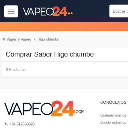
Vaper
y
vapeo
Higo chumbo
Comprar Sabor Higo chumbo
0
Productos
CONÓCENOS
Quiénes somos
Dónde estamos
+34 617630893