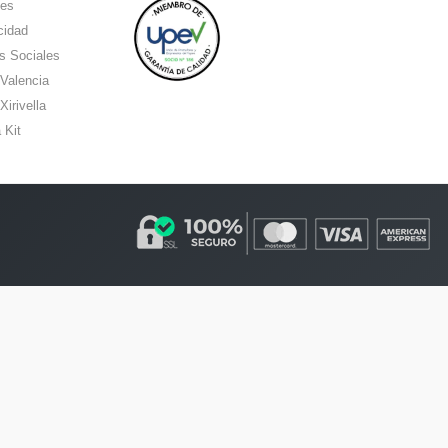
ies
cidad
s Sociales
 Valencia
Xirivella
 Kit