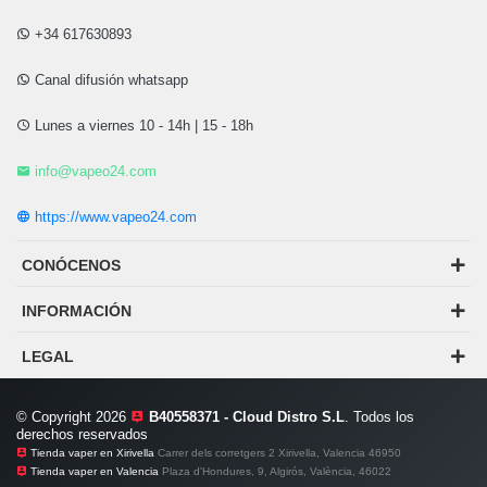
+34 617630893
Canal difusión whatsapp
Lunes a viernes 10 - 14h | 15 - 18h
info@vapeo24.com
https://www.vapeo24.com
CONÓCENOS
INFORMACIÓN
LEGAL
© Copyright 2026
B40558371 - Cloud Distro S.L
. Todos los
derechos reservados
Tienda vaper en Xirivella
Carrer dels corretgers 2 Xirivella, Valencia 46950
Tienda vaper en Valencia
Plaza d'Hondures, 9, Algirós, València, 46022