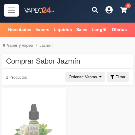
0
Novedades
Vapers
Líquidos
Sales
Longfill
Ofertas
Vaper
y
vapeo
Jazmín
Comprar Sabor Jazmín
Ordenar: Ventas
Filtrar
1
Productos