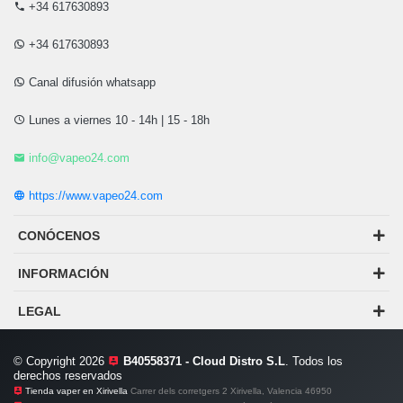
+34 617630893
+34 617630893
Canal difusión whatsapp
Lunes a viernes 10 - 14h | 15 - 18h
info@vapeo24.com
https://www.vapeo24.com
CONÓCENOS
INFORMACIÓN
LEGAL
© Copyright 2026
B40558371 - Cloud Distro S.L
. Todos los
derechos reservados
Tienda vaper en Xirivella
Carrer dels corretgers 2 Xirivella, Valencia 46950