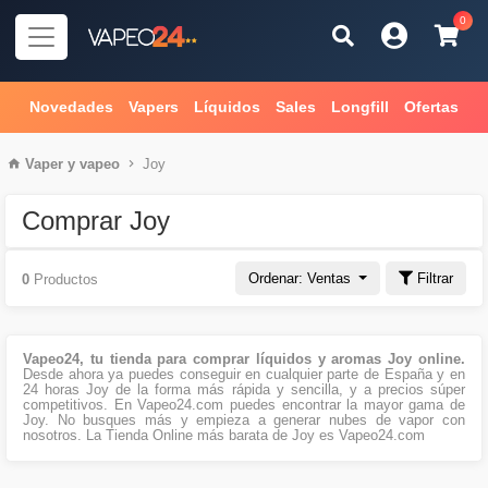
0
Novedades
Vapers
Líquidos
Sales
Longfill
Ofertas
Vaper
y
vapeo
Joy
Comprar Joy
Ordenar: Ventas
Filtrar
0
Productos
Vapeo24, tu tienda para comprar líquidos y aromas Joy online.
Desde ahora ya puedes conseguir en cualquier parte de España y en
24 horas Joy de la forma más rápida y sencilla, y a precios súper
competitivos. En Vapeo24.com puedes encontrar la mayor gama de
Joy. No busques más y empieza a generar nubes de vapor con
nosotros. La Tienda Online más barata de Joy es Vapeo24.com