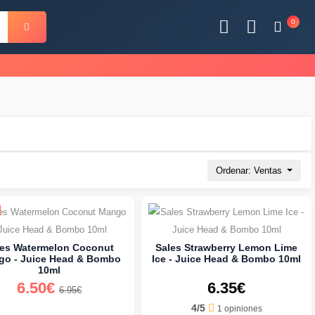
0
s
Ordenar: Ventas
les Watermelon Coconut
Sales Strawberry Lemon Lime
o - Juice Head & Bombo
Ice - Juice Head & Bombo 10ml
10ml
6.50€
6.35€
6.95€
4/5
1 opiniones