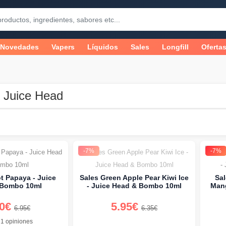
Novedades
Vapers
Líquidos
Sales
Longfill
Oferta
 Juice Head
-7%
-7%
ot Papaya - Juice
Sales Green Apple Pear Kiwi Ice
Sa
 Bombo 10ml
- Juice Head & Bombo 10ml
Mang
50€
5.95€
6.95€
6.35€
1 opiniones