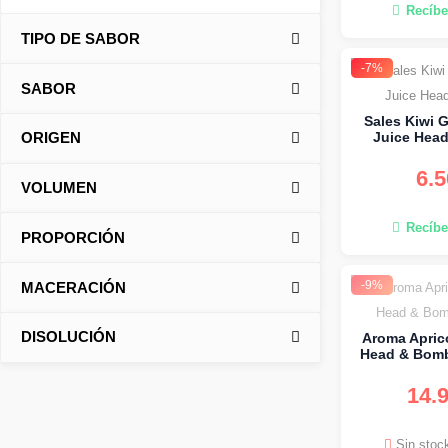
Recíbe
TIPO DE SABOR
-7%
SABOR
Sales Kiwi G
Juice Hea
ORIGEN
6.
VOLUMEN
Recíbe
PROPORCIÓN
-9%
MACERACIÓN
DISOLUCIÓN
Aroma Aprico
Head & Bombo
14.
Sin stoc