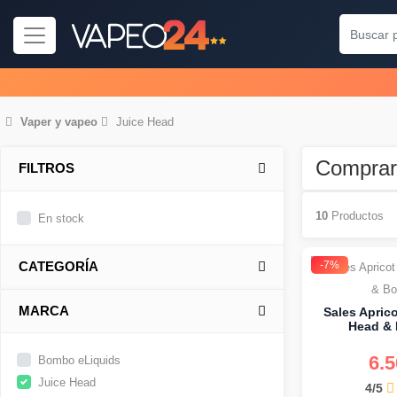
Vaper
y
vapeo
Juice Head
Comprar
FILTROS
10
Productos
En stock
-7%
CATEGORÍA
MARCA
Sales Apric
Head &
6.
Bombo eLiquids
Juice Head
4/5