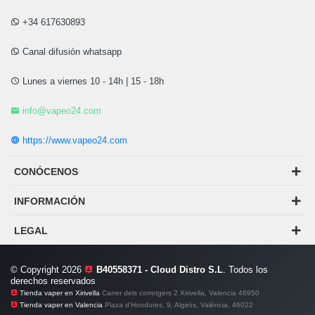
+34 617630893
Canal difusión whatsapp
Lunes a viernes 10 - 14h | 15 - 18h
info@vapeo24.com
https://www.vapeo24.com
CONÓCENOS
INFORMACIÓN
LEGAL
© Copyright 2026
B40558371 - Cloud Distro S.L
. Todos los
derechos reservados
Tienda vaper en Xirivella
Carrer dels corretgers 2 Xirivella, Valencia 46950
Tienda vaper en Valencia
Plaza d'Hondures, 9, Algirós, València, 46022