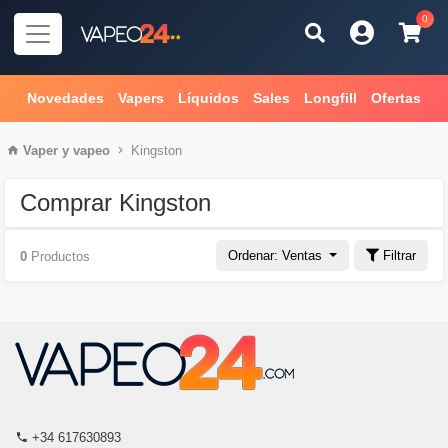
0
Novedades
Vapers
Líquidos
Sales
Longfill
Ofertas
Vaper
y
vapeo
Kingston
Comprar Kingston
Ordenar: Ventas
Filtrar
0
Productos
+34 617630893