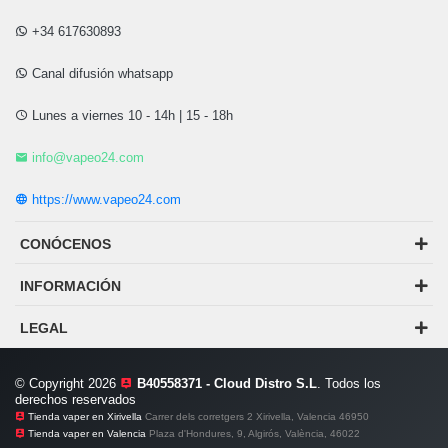
+34 617630893
Canal difusión whatsapp
Lunes a viernes 10 - 14h | 15 - 18h
info@vapeo24.com
https://www.vapeo24.com
CONÓCENOS
INFORMACIÓN
LEGAL
© Copyright 2026
B40558371 - Cloud Distro S.L
. Todos los
derechos reservados
Tienda vaper en Xirivella
Carrer dels corretgers 2 Xirivella, Valencia 46950
Tienda vaper en Valencia
Plaza d'Hondures, 9, Algirós, València, 46022