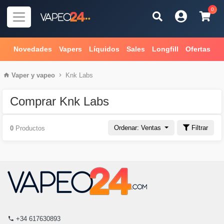
0
Novedades
Vapers
Líquidos
Sales
Longfill
Ofertas
Vaper
y
vapeo
Knk Labs
Comprar Knk Labs
Ordenar: Ventas
Filtrar
0
Productos
+34 617630893