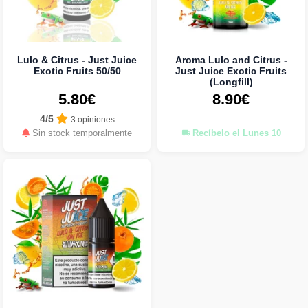
Lulo & Citrus - Just Juice
Aroma Lulo and Citrus -
Exotic Fruits 50/50
Just Juice Exotic Fruits
(Longfill)
5.80€
8.90€
4/5
3 opiniones
Sin stock temporalmente
Recíbelo el Lunes 10