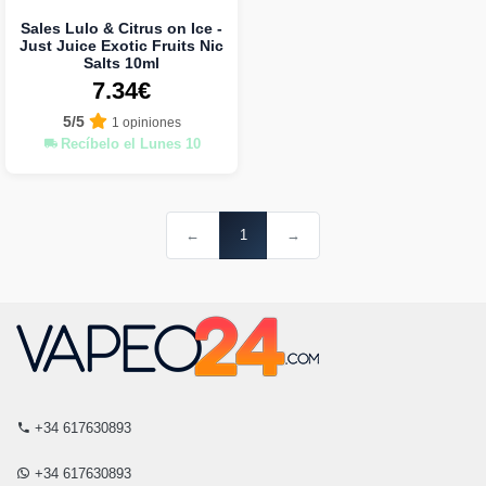
Sales Lulo & Citrus on Ice -
Just Juice Exotic Fruits Nic
Salts 10ml
7.34€
5/5
1 opiniones
Recíbelo el Lunes 10
←
1
→
+34 617630893
+34 617630893