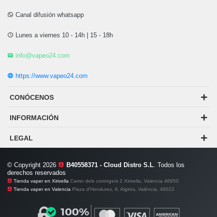
Canal difusión whatsapp
Lunes a viernes 10 - 14h | 15 - 18h
info@vapeo24.com
https://www.vapeo24.com
CONÓCENOS
INFORMACIÓN
LEGAL
© Copyright 2026
B40558371 - Cloud Distro S.L
. Todos los
derechos reservados
Tienda vaper en Xirivella
Carrer dels corretgers 2 Xirivella, Valencia 46950
Tienda vaper en Valencia
Plaza d'Hondures, 9, Algirós, València, 46022