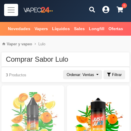
0
Novedades
Vapers
Líquidos
Sales
Longfill
Ofertas
Vaper
y
vapeo
Lulo
Comprar Sabor Lulo
Ordenar: Ventas
Filtrar
3
Productos