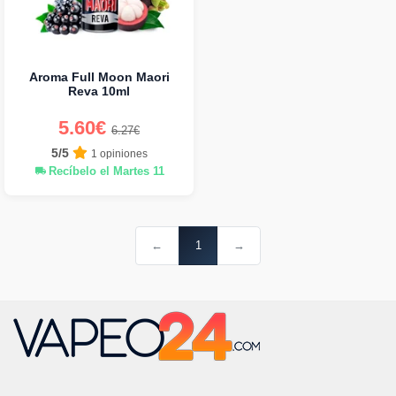
Aroma Full Moon Maori
Reva 10ml
5.60€
6.27€
5/5
1 opiniones
Recíbelo el Martes 11
←
1
→