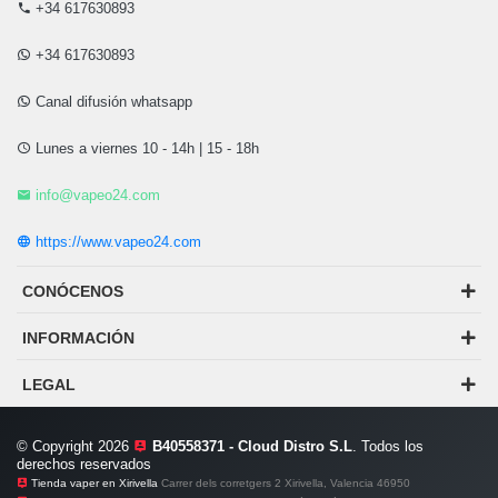
+34 617630893
+34 617630893
Canal difusión whatsapp
Lunes a viernes 10 - 14h | 15 - 18h
info@vapeo24.com
https://www.vapeo24.com
CONÓCENOS
INFORMACIÓN
LEGAL
© Copyright 2026
B40558371 - Cloud Distro S.L
. Todos los
derechos reservados
Tienda vaper en Xirivella
Carrer dels corretgers 2 Xirivella, Valencia 46950