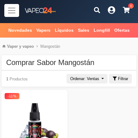
0
Novedades
Vapers
Líquidos
Sales
Longfill
Ofertas
Vaper
y
vapeo
Mangostán
Comprar Sabor Mangostán
Ordenar: Ventas
Filtrar
1
Productos
-11%