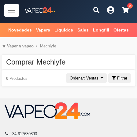
0
Novedades
Vapers
Líquidos
Sales
Longfill
Ofertas
Vaper
y
vapeo
Mechlyfe
Comprar Mechlyfe
Ordenar: Ventas
Filtrar
0
Productos
+34 617630893