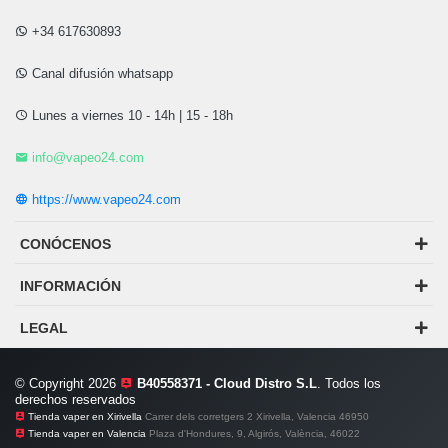
+34 617630893
Canal difusión whatsapp
Lunes a viernes 10 - 14h | 15 - 18h
info@vapeo24.com
https://www.vapeo24.com
CONÓCENOS
INFORMACIÓN
LEGAL
© Copyright 2026
B40558371 - Cloud Distro S.L
. Todos los
derechos reservados
Tienda vaper en Xirivella
Carrer dels corretgers 2 Xirivella, Valencia 46950
Tienda vaper en Valencia
Plaza d'Hondures, 9, Algirós, València, 46022