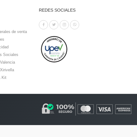
REDES SOCIALES
erales de venta
ies
cidad
s Sociales
 Valencia
Xirivella
 Kit