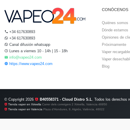
CONÓCENOS
Quiénes somos
Dónde estamos
+34 617630893
Opiniones de cli
+34 617630893
Canal difusión whatsapp
Próximamente
Lunes a viernes 10 - 14h | 15 - 18h
Vaper recargable
info@vapeo24.com
Vaper desechabl
https://www.vapeo24.com
Blog
© Copyright 2026
B40558371 - Cloud Distro S.L
. Todos los derechos 
Tienda vaper en Xirivella
Carrer dels corretgers 2 Xirivella, Valencia 46950
Tienda vaper en Valencia
Plaza d'Hondures, 9, Algirós, València, 46022