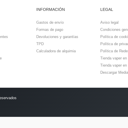
INFORMACIÓN
LEGAL
Gastos de envío
Aviso legal
Formas de pago
Condiciones gen
entes
Devoluciones y garantías
Política de cook
TPD
Política de priva
Calculadora de alquimia
Política de Rede
e
Tienda vaper en
Tienda vaper en 
Descargar Media
reservados