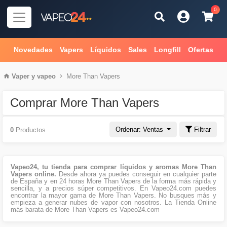
0
Novedades
Vapers
Líquidos
Sales
Longfill
Ofertas
Vaper
y
vapeo
More Than Vapers
Comprar More Than Vapers
Ordenar: Ventas
Filtrar
0
Productos
Vapeo24, tu tienda para comprar líquidos y aromas More Than
Vapers online.
Desde ahora ya puedes conseguir en cualquier parte
de España y en 24 horas More Than Vapers de la forma más rápida y
sencilla, y a precios súper competitivos. En Vapeo24.com puedes
encontrar la mayor gama de More Than Vapers. No busques más y
empieza a generar nubes de vapor con nosotros. La Tienda Online
más barata de More Than Vapers es Vapeo24.com