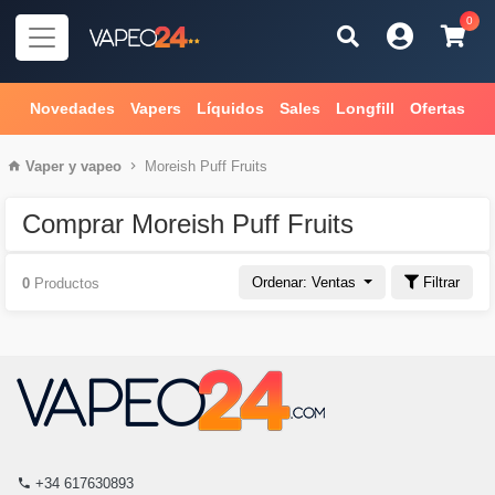
0
Novedades
Vapers
Líquidos
Sales
Longfill
Ofertas
Vaper
y
vapeo
Moreish Puff Fruits
Comprar Moreish Puff Fruits
Ordenar: Ventas
Filtrar
0
Productos
+34 617630893