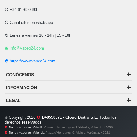
+34 617630893
Canal difusión whatsapp
Lunes a viernes 10 - 14h | 15 - 18h
info@vapeo24.com
https://www.vapeo24.com
CONÓCENOS
INFORMACIÓN
LEGAL
© Copyright 2026
B40558371 - Cloud Distro S.L
. Todos los
derechos reservados
Tienda vaper en Xirivella
Carrer dels corretgers 2 Xirivella, Valencia 46950
Tienda vaper en Valencia
Plaza d'Hondures, 9, Algirós, València, 46022