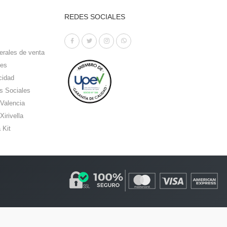
REDES SOCIALES
erales de venta
ies
cidad
s Sociales
 Valencia
Xirivella
 Kit