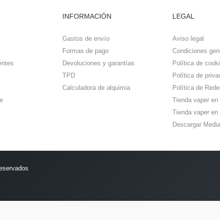
INFORMACIÓN
LEGAL
Gastos de envío
Aviso legal
Formas de pago
Condiciones gen
entes
Devoluciones y garantías
Política de cook
TPD
Política de priva
Calculadora de alquimia
Política de Rede
e
Tienda vaper en
Tienda vaper en 
Descargar Media
reservados