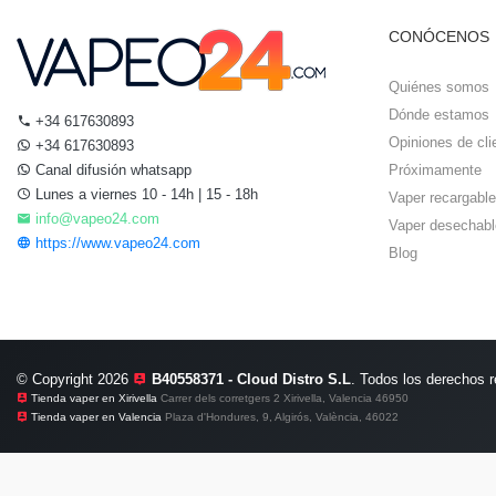
CONÓCENOS
Quiénes somos
Dónde estamos
+34 617630893
Opiniones de cli
+34 617630893
Canal difusión whatsapp
Próximamente
Lunes a viernes 10 - 14h | 15 - 18h
Vaper recargable
info@vapeo24.com
Vaper desechabl
https://www.vapeo24.com
Blog
© Copyright 2026
B40558371 - Cloud Distro S.L
. Todos los derechos 
Tienda vaper en Xirivella
Carrer dels corretgers 2 Xirivella, Valencia 46950
Tienda vaper en Valencia
Plaza d'Hondures, 9, Algirós, València, 46022