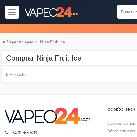
Vaper
y
vapeo
Ninja Fruit Ice
Comprar Ninja Fruit Ice
0
Productos
CONÓCENOS
Quiénes somos
Dónde estamos
+34 617630893