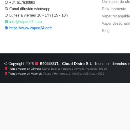
Opiniones de cli
+34 617630893
Canal difusión whatsapp
Próximamente
Lunes a viernes 10 - 14h | 15 - 18h
Vaper recargable
info@vapeo24.com
Vaper desechabl
https://www.vapeo24.com
Blog
© Copyright 2026
B40558371 - Cloud Distro S.L
. Todos los derechos 
Tienda vaper en Xirivella
Carrer dels corretgers 2 Xirivella, Valencia 46950
Tienda vaper en Valencia
Plaza d'Hondures, 9, Algirós, València, 46022