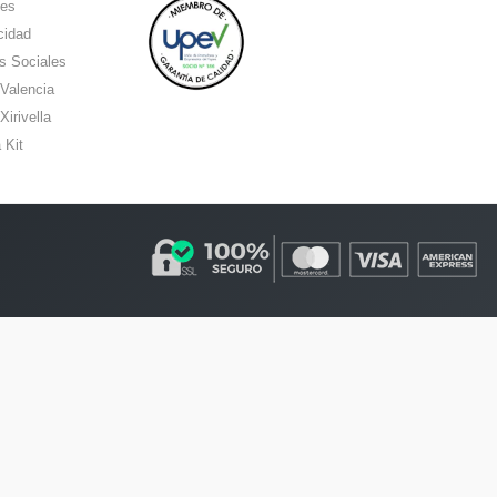
ies
cidad
s Sociales
 Valencia
Xirivella
 Kit