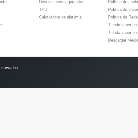
entes
Devoluciones y garantías
Política de cook
TPD
Política de priva
Calculadora de alquimia
Política de Rede
e
Tienda vaper en
Tienda vaper en 
Descargar Media
reservados