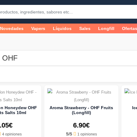
Novedades
Vapers
Líquidos
Sales
Longfill
Oferta
r OHF
lon Honeydew OHF
Aroma Strawberry - OHF Fruits
Ic
ts Salts 10ml
(Longfill)
.05€
6.90€
5/5
4 opiniones
1 opiniones