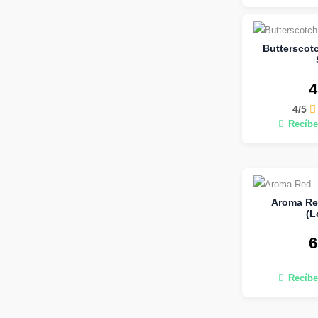
Butterscot
4
4/5
Recíbe
Aroma Re
(L
6
Recíbe