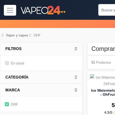
Vaper
y
vapeo
OHF
Compra
FILTROS
51
Productos
En stock
CATEGORÍA
MARCA
Ice Waterme
- OhFrui
5
OHF
4.5/5