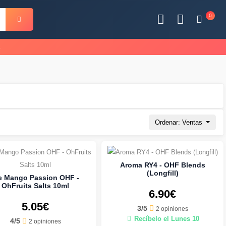
0
s
Ordenar: Ventas
Aroma RY4 - OHF Blends
(Longfill)
e Mango Passion OHF -
OhFruits Salts 10ml
6.90€
5.05€
3/5
2 opiniones
Recíbelo el Lunes 10
4/5
2 opiniones