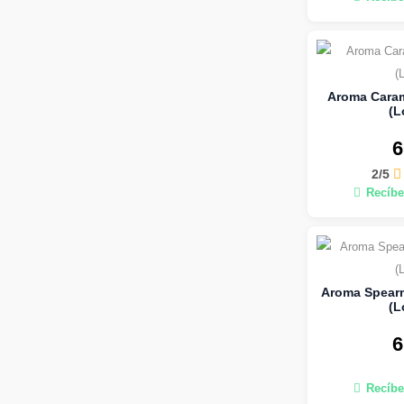
Aroma Caram
(L
6
2/5
Recíbe
Aroma Spearm
(L
6
Recíbe