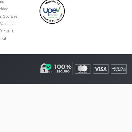
ies
cidad
s Sociales
 Valencia
Xirivella
 Kit