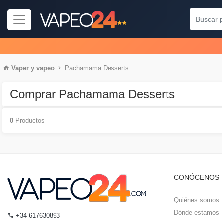
Vaper
y
vapeo
Pachamama Desserts
Comprar Pachamama Desserts
0
Productos
CONÓCENOS
Quiénes somos
Dónde estamos
+34 617630893