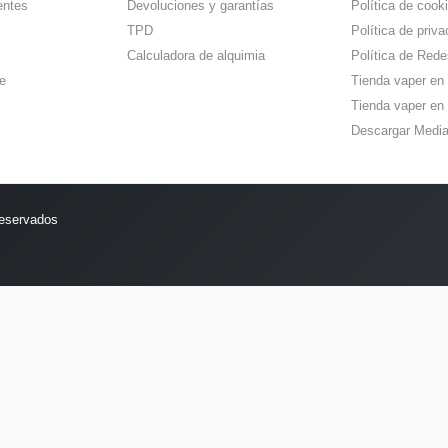
entes
Devoluciones y garantías
Política de cook
TPD
Política de priva
Calculadora de alquimia
Política de Rede
e
Tienda vaper en
Tienda vaper en 
Descargar Media
reservados