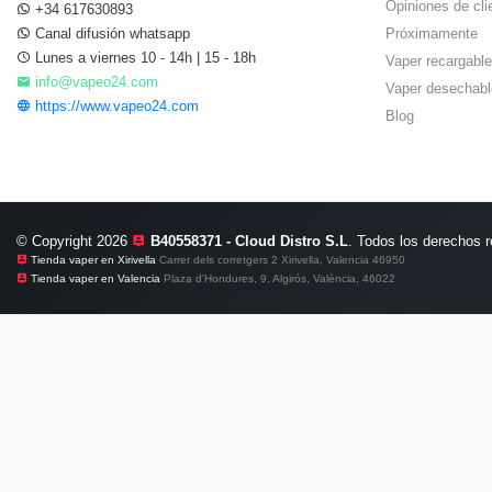
Opiniones de cli
+34 617630893
Canal difusión whatsapp
Próximamente
Lunes a viernes 10 - 14h | 15 - 18h
Vaper recargable
info@vapeo24.com
Vaper desechabl
https://www.vapeo24.com
Blog
© Copyright 2026
B40558371 - Cloud Distro S.L
. Todos los derechos 
Tienda vaper en Xirivella
Carrer dels corretgers 2 Xirivella, Valencia 46950
Tienda vaper en Valencia
Plaza d'Hondures, 9, Algirós, València, 46022