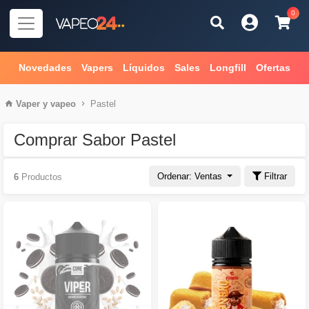
0
Novedades
Vapers
Líquidos
Sales
Longfill
Ofertas
Vaper
y
vapeo
Pastel
Comprar Sabor Pastel
Ordenar: Ventas
Filtrar
6
Productos