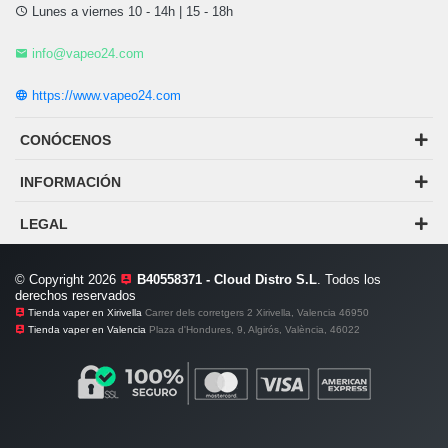
Lunes a viernes 10 - 14h | 15 - 18h
info@vapeo24.com
https://www.vapeo24.com
CONÓCENOS
INFORMACIÓN
LEGAL
© Copyright 2026
B40558371 - Cloud Distro S.L
. Todos los
derechos reservados
Tienda vaper en Xirivella
Carrer dels corretgers 2 Xirivella, Valencia 46950
Tienda vaper en Valencia
Plaza d'Hondures, 9, Algirós, València, 46022