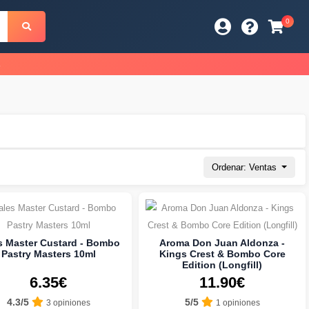
0
s
Ordenar: Ventas
s Master Custard - Bombo
Aroma Don Juan Aldonza -
Pastry Masters 10ml
Kings Crest & Bombo Core
Edition (Longfill)
6.35€
11.90€
4.3/5
5/5
3 opiniones
1 opiniones