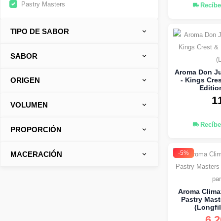
Pastry Masters
Recíbe
TIPO DE SABOR
SABOR
Aroma Don Ju
- Kings Cre
ORIGEN
Editio
1
VOLUMEN
Recíbe
PROPORCIÓN
-5%
MACERACIÓN
Aroma Clima
Pastry Mast
(Longfil
6.