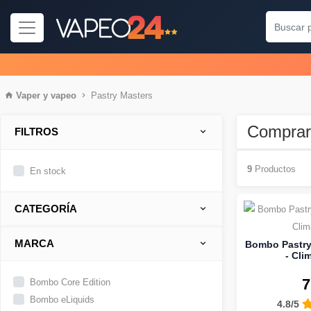
Vaper
y
vapeo
Pastry Masters
Comprar
FILTROS
9
Productos
En stock
CATEGORÍA
MARCA
Bombo Pastry 
- Cli
7
Bombo Core Edition
Bombo eLiquids
4.8/5