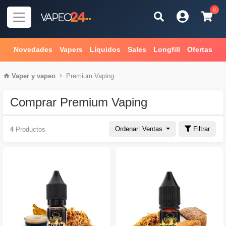
0
Novedades
Vapers
Líquidos
Sales
Longfill
Ofertas
Vaper
y
vapeo
Premium Vaping
Comprar Premium Vaping
Ordenar: Ventas
Filtrar
4
Productos