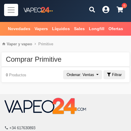
0
Novedades
Vapers
Líquidos
Sales
Longfill
Ofertas
Vaper
y
vapeo
Primitive
Comprar Primitive
Ordenar: Ventas
Filtrar
0
Productos
+34 617630893