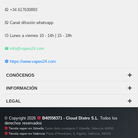
+34 617630893
Canal difusión whatsapp
Lunes a viernes 10 - 14h | 15 - 18h
info@vapeo24.com
https://www.vapeo24.com
CONÓCENOS
INFORMACIÓN
LEGAL
© Copyright 2026
B40558371 - Cloud Distro S.L
. Todos los
derechos reservados
Tienda vaper en Xirivella
Carrer dels corretgers 2 Xirivella, Valencia 46950
Tienda vaper en Valencia
Plaza d'Hondures, 9, Algirós, València, 46022