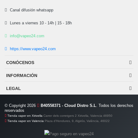
Canal difusión whatsapp
Lunes a viernes 10 - 14h | 15 - 18h
info@vapeo24.com
https://www.vapeo24.com
CONÓCENOS
INFORMACIÓN
LEGAL
© Copyright 2026
B40558371 - Cloud Distro S.L
. Todos los derechos
reservados
Tienda vaper en Xirivella
Carrer dels corretgers 2 Xirivella, Valencia 46950
Tienda vaper en Valencia
Plaza d'Hondures, 9, Algirós, València, 46022