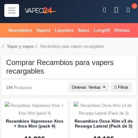
0
Novedades
Vapers
Líquidos
Sales
Longfill
Ofertas
Vaper
y
vapeo
Recambios para vapers recargables
Comprar Recambios para vapers
recargables
Ordenar: Ventas
Filtrar
194
Productos
Recambios Vaporesso Xros
Recambios Oxva Xlim v3 de
+ Xros Mini (pack 4)
Recarga Lateral (Pack de 3)