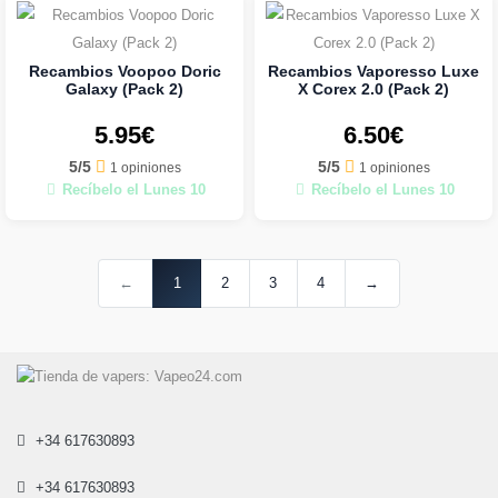
Recambios Voopoo Doric
Recambios Vaporesso Luxe
Galaxy (Pack 2)
X Corex 2.0 (Pack 2)
5.95€
6.50€
5/5
5/5
1 opiniones
1 opiniones
Recíbelo el Lunes 10
Recíbelo el Lunes 10
←
1
2
3
4
→
+34 617630893
+34 617630893