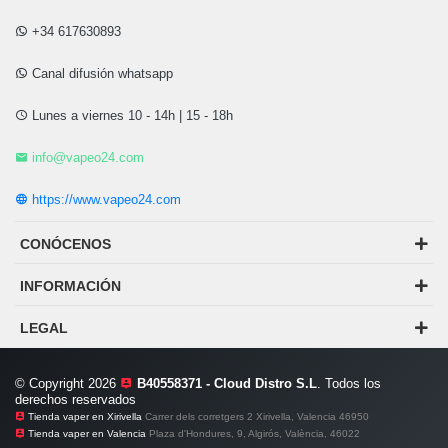
+34 617630893
Canal difusión whatsapp
Lunes a viernes 10 - 14h | 15 - 18h
info@vapeo24.com
https://www.vapeo24.com
CONÓCENOS
INFORMACIÓN
LEGAL
© Copyright 2026
B40558371 - Cloud Distro S.L
. Todos los
derechos reservados
Tienda vaper en Xirivella
Carrer dels corretgers 2 Xirivella, Valencia 46950
Tienda vaper en Valencia
Plaza d'Hondures, 9, Algirós, València, 46022