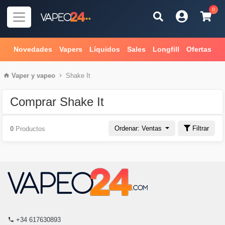
0
Novedades
Vapers
Líquidos
Sales
Longfill
Ofertas
Vaper
y
vapeo
Shake It
Comprar Shake It
Ordenar: Ventas
Filtrar
0
Productos
+34 617630893