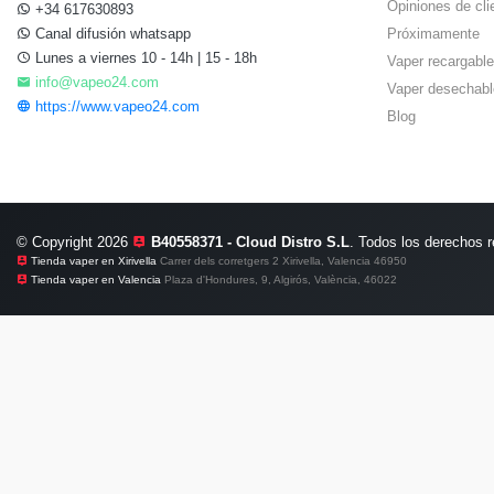
Opiniones de cli
+34 617630893
Canal difusión whatsapp
Próximamente
Lunes a viernes 10 - 14h | 15 - 18h
Vaper recargable
info@vapeo24.com
Vaper desechabl
https://www.vapeo24.com
Blog
© Copyright 2026
B40558371 - Cloud Distro S.L
. Todos los derechos 
Tienda vaper en Xirivella
Carrer dels corretgers 2 Xirivella, Valencia 46950
Tienda vaper en Valencia
Plaza d'Hondures, 9, Algirós, València, 46022