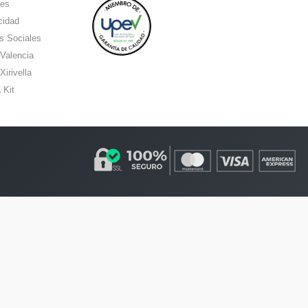
ies
cidad
s Sociales
 Valencia
Xirivella
 Kit