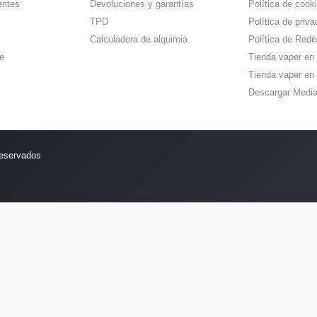
entes
Devoluciones y garantías
Política de cook
TPD
Política de priva
Calculadora de alquimia
Política de Rede
e
Tienda vaper en
Tienda vaper en 
Descargar Media
reservados