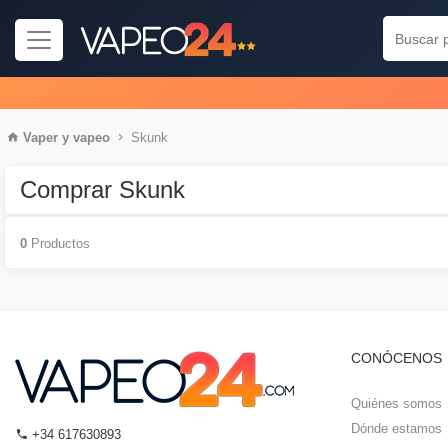
Vaper
y
vapeo
Skunk
Comprar Skunk
0
Productos
CONÓCENOS
Quiénes somos
Dónde estamos
+34 617630893