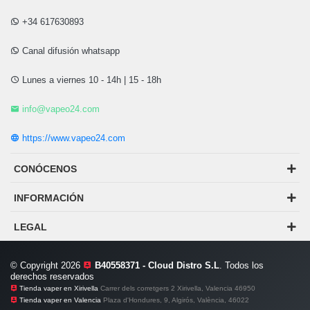
+34 617630893
Canal difusión whatsapp
Lunes a viernes 10 - 14h | 15 - 18h
info@vapeo24.com
https://www.vapeo24.com
CONÓCENOS
INFORMACIÓN
LEGAL
© Copyright 2026
B40558371 - Cloud Distro S.L
. Todos los
derechos reservados
Tienda vaper en Xirivella
Carrer dels corretgers 2 Xirivella, Valencia 46950
Tienda vaper en Valencia
Plaza d'Hondures, 9, Algirós, València, 46022