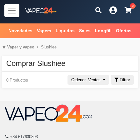
0
Novedades
Vapers
Líquidos
Sales
Longfill
Ofertas
Vaper
y
vapeo
Slushiee
Comprar Slushiee
Ordenar: Ventas
Filtrar
0
Productos
+34 617630893