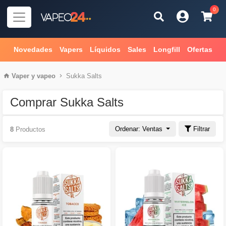
0
Novedades
Vapers
Líquidos
Sales
Longfill
Ofertas
Vaper
y
vapeo
Sukka Salts
Comprar Sukka Salts
Ordenar: Ventas
Filtrar
8
Productos