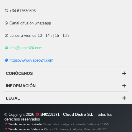
+34 617630893
Canal difusión whatsapp
Lunes a viernes 10 - 14h | 15 - 18h
info@vapeo24.com
https://www.vapeo24.com
CONÓCENOS
INFORMACIÓN
LEGAL
© Copyright 2026
B40558371 - Cloud Distro S.L
. Todos los
derechos reservados
Tienda vaper en Xirivella
Carrer dels corretgers 2 Xirivella, Valencia 46950
Tienda vaper en Valencia
Plaza d'Hondures, 9, Algirós, València, 46022