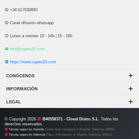
+34 617630893
Canal difusión whatsapp
Lunes a viernes 10 - 14h | 15 - 18h
info@vapeo24.com
https://www.vapeo24.com
CONÓCENOS
INFORMACIÓN
LEGAL
© Copyright 2026
B40558371 - Cloud Distro S.L
. Todos los
derechos reservados
Tienda vaper en Xirivella
Carrer dels corretgers 2 Xirivella, Valencia 46950
Tienda vaper en Valencia
Plaza d'Hondures, 9, Algirós, València, 46022