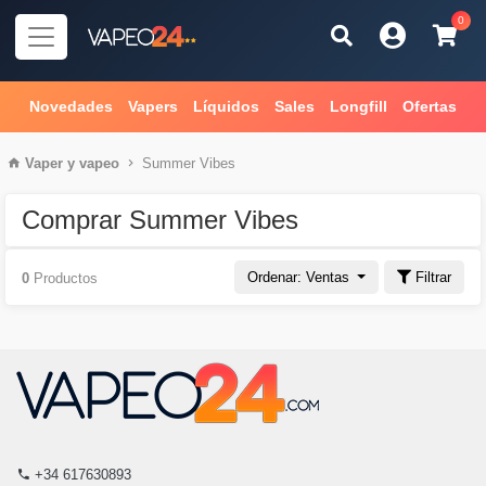
0
Novedades
Vapers
Líquidos
Sales
Longfill
Ofertas
Vaper
y
vapeo
Summer Vibes
Comprar Summer Vibes
Ordenar: Ventas
Filtrar
0
Productos
+34 617630893