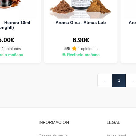
- Herrera 10ml
Aroma Gina - Atmos Lab
Aro
ongfill)
5.00€
6.90€
5/5
2 opiniones
1 opiniones
belo mañana
Recíbelo mañana
←
1
→
INFORMACIÓN
LEGAL