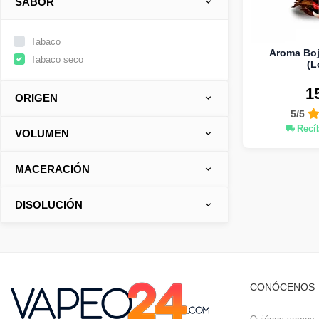
SABOR
Tabaco
Aroma Boj 
Tabaco seco
(L
1
ORIGEN
5/5
Recí
VOLUMEN
MACERACIÓN
DISOLUCIÓN
CONÓCENOS