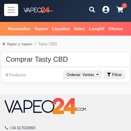
0
Novedades
Vapers
Líquidos
Sales
Longfill
Ofertas
Vaper
y
vapeo
Tasty CBD
Comprar Tasty CBD
Ordenar: Ventas
Filtrar
0
Productos
+34 617630893