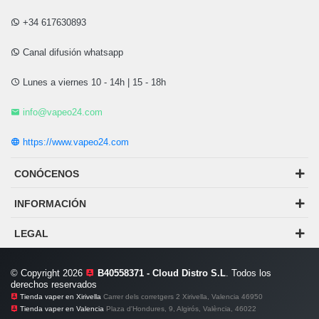
+34 617630893
Canal difusión whatsapp
Lunes a viernes 10 - 14h | 15 - 18h
info@vapeo24.com
https://www.vapeo24.com
CONÓCENOS
INFORMACIÓN
LEGAL
© Copyright 2026
B40558371 - Cloud Distro S.L
. Todos los
derechos reservados
Tienda vaper en Xirivella
Carrer dels corretgers 2 Xirivella, Valencia 46950
Tienda vaper en Valencia
Plaza d'Hondures, 9, Algirós, València, 46022