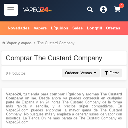
0
Novedades
Vapers
Líquidos
Sales
Longfill
Ofertas
Vaper
y
vapeo
The Custard Company
Comprar The Custard Company
Ordenar: Ventas
Filtrar
0
Productos
Vapeo24, tu tienda para comprar líquidos y aromas The Custard
Company online.
Desde ahora ya puedes conseguir en cualquier
parte de España y en 24 horas The Custard Company de la forma
más rápida y sencilla, y a precios súper competitivos. En
Vapeo24.com puedes encontrar la mayor gama de The Custard
Company. No busques más y empieza a generar nubes de vapor con
nosotros. La Tienda Online más barata de The Custard Company es
Vapeo24.com