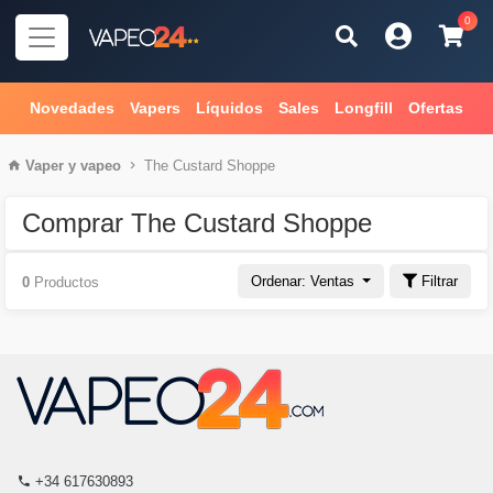
0
Novedades
Vapers
Líquidos
Sales
Longfill
Ofertas
Vaper
y
vapeo
The Custard Shoppe
Comprar The Custard Shoppe
Ordenar: Ventas
Filtrar
0
Productos
+34 617630893