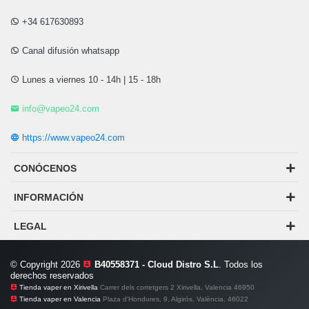
+34 617630893
Canal difusión whatsapp
Lunes a viernes 10 - 14h | 15 - 18h
info@vapeo24.com
https://www.vapeo24.com
CONÓCENOS
INFORMACIÓN
LEGAL
© Copyright 2026
B40558371 - Cloud Distro S.L
. Todos los
derechos reservados
Tienda vaper en Xirivella
Carrer dels corretgers 2 Xirivella, Valencia 46950
Tienda vaper en Valencia
Plaza d'Hondures, 9, Algirós, València, 46022