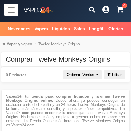
0
Novedades
Vapers
Líquidos
Sales
Longfill
Ofertas
Vaper
y
vapeo
Twelve Monkeys Origins
Comprar Twelve Monkeys Origins
Ordenar: Ventas
Filtrar
0
Productos
Vapeo24, tu tienda para comprar líquidos y aromas Twelve
Monkeys Origins online.
Desde ahora ya puedes conseguir en
cualquier parte de España y en 24 horas Twelve Monkeys Origins de
la forma más rápida y sencilla, y a precios súper competitivos. En
Vapeo24.com puedes encontrar la mayor gama de Twelve Monkeys
Origins. No busques más y empieza a generar nubes de vapor con
nosotros. La Tienda Online más barata de Twelve Monkeys Origins
es Vapeo24.com