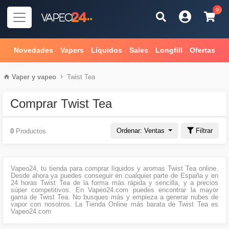
0
Novedades
Vapers
Líquidos
Sales
Longfill
Ofertas
Vaper
y
vapeo
Twist Tea
Comprar Twist Tea
Ordenar: Ventas
Filtrar
0
Productos
Vapeo24, tu tienda para comprar líquidos y aromas Twist Tea online.
Desde ahora ya puedes conseguir en cualquier parte de España y en
24 horas Twist Tea de la forma más rápida y sencilla, y a precios
súper competitivos. En Vapeo24.com puedes encontrar la mayor
gama de Twist Tea. No busques más y empieza a generar nubes de
vapor con nosotros. La Tienda Online más barata de Twist Tea es
Vapeo24.com