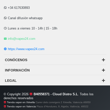
+34 617630893
Canal difusión whatsapp
Lunes a viernes 10 - 14h | 15 - 18h
info@vapeo24.com
https://www.vapeo24.com
CONÓCENOS
INFORMACIÓN
LEGAL
© Copyright 2026
B40558371 - Cloud Distro S.L
. Todos los
derechos reservados
Tienda vaper en Xirivella
Carrer dels corretgers 2 Xirivella, Valencia 46950
Tienda vaper en Valencia
Plaza d'Hondures, 9, Algirós, València, 46022