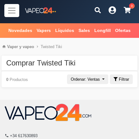
0
Novedades
Vapers
Líquidos
Sales
Longfill
Ofertas
Vaper
y
vapeo
Twisted Tiki
Comprar Twisted Tiki
Ordenar: Ventas
Filtrar
0
Productos
+34 617630893