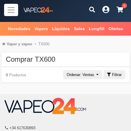
0
Novedades
Vapers
Líquidos
Sales
Longfill
Ofertas
Vaper
y
vapeo
TX600
Comprar TX600
Ordenar: Ventas
Filtrar
0
Productos
+34 617630893