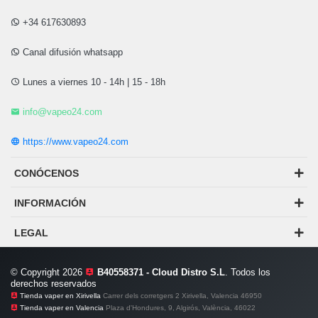
+34 617630893
Canal difusión whatsapp
Lunes a viernes 10 - 14h | 15 - 18h
info@vapeo24.com
https://www.vapeo24.com
CONÓCENOS
INFORMACIÓN
LEGAL
© Copyright 2026
B40558371 - Cloud Distro S.L
. Todos los
derechos reservados
Tienda vaper en Xirivella
Carrer dels corretgers 2 Xirivella, Valencia 46950
Tienda vaper en Valencia
Plaza d'Hondures, 9, Algirós, València, 46022