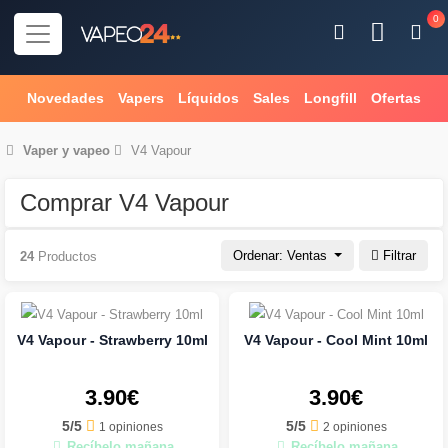
0
Novedades
Vapers
Líquidos
Sales
Longfill
Ofertas
Vaper
y
vapeo
V4 Vapour
Comprar V4 Vapour
Ordenar: Ventas
Filtrar
24
Productos
V4 Vapour - Strawberry 10ml
V4 Vapour - Cool Mint 10ml
3.90€
3.90€
5/5
5/5
1 opiniones
2 opiniones
Recíbelo mañana
Recíbelo mañana