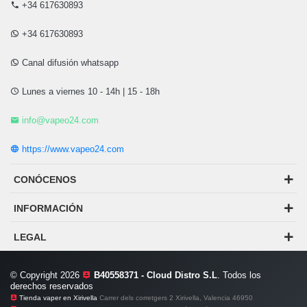
+34 617630893
+34 617630893
Canal difusión whatsapp
Lunes a viernes 10 - 14h | 15 - 18h
info@vapeo24.com
https://www.vapeo24.com
CONÓCENOS
INFORMACIÓN
LEGAL
© Copyright 2026
B40558371 - Cloud Distro S.L
. Todos los
derechos reservados
Tienda vaper en Xirivella
Carrer dels corretgers 2 Xirivella, Valencia 46950