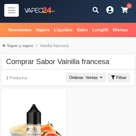
0
Novedades
Vapers
Líquidos
Sales
Longfill
Ofertas
Vaper
y
vapeo
Vainilla francesa
Comprar Sabor Vainilla francesa
Ordenar: Ventas
Filtrar
1
Productos