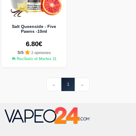
Salt Queenside - Five
Pawns -10ml
6.80€
5/5
2 opiniones
Recíbelo el Martes 11
←
1
→