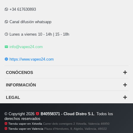
+34 617630893
Canal difusión whatsapp
Lunes a viernes 10 - 14h | 15 - 18h
info@vapeo24.com
https://www.vapeo24.com
CONÓCENOS
INFORMACIÓN
LEGAL
© Copyright 2026
B40558371 - Cloud Distro S.L
. Todos los
derechos reservados
Tienda vaper en Xirivella
Carrer dels corretgers 2 Xirivella, Valencia 46950
Tienda vaper en Valencia
Plaza d'Hondures, 9, Algirós, València, 46022