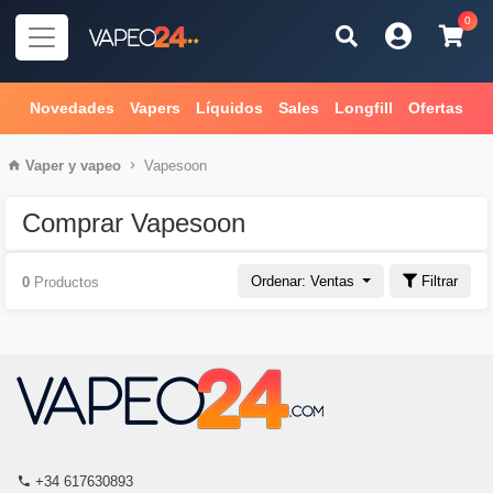
0
Novedades
Vapers
Líquidos
Sales
Longfill
Ofertas
Vaper
y
vapeo
Vapesoon
Comprar Vapesoon
Ordenar: Ventas
Filtrar
0
Productos
+34 617630893