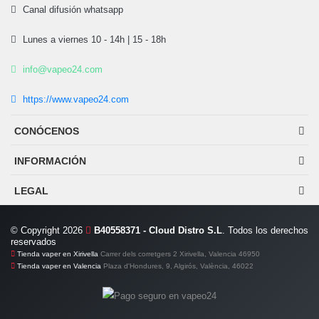
Canal difusión whatsapp
Lunes a viernes 10 - 14h | 15 - 18h
info@vapeo24.com
https://www.vapeo24.com
CONÓCENOS
INFORMACIÓN
LEGAL
© Copyright 2026
B40558371 - Cloud Distro S.L
. Todos los derechos
reservados
Tienda vaper en Xirivella
Carrer dels corretgers 2 Xirivella, Valencia 46950
Tienda vaper en Valencia
Plaza d'Hondures, 9, Algirós, València, 46022