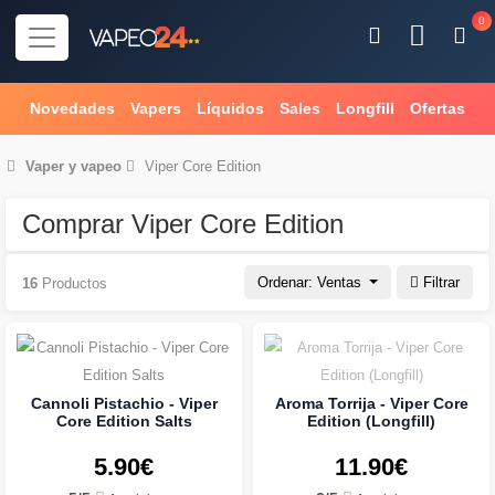
0
Novedades
Vapers
Líquidos
Sales
Longfill
Ofertas
Vaper
y
vapeo
Viper Core Edition
Comprar Viper Core Edition
Ordenar: Ventas
Filtrar
16
Productos
Cannoli Pistachio - Viper
Aroma Torrija - Viper Core
Core Edition Salts
Edition (Longfill)
5.90€
11.90€