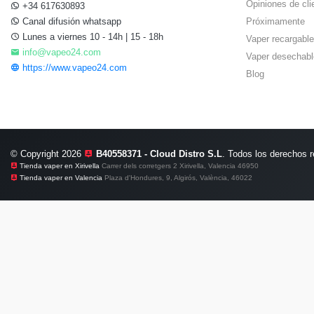
Opiniones de cli
+34 617630893
Canal difusión whatsapp
Próximamente
Lunes a viernes 10 - 14h | 15 - 18h
Vaper recargable
info@vapeo24.com
Vaper desechabl
https://www.vapeo24.com
Blog
© Copyright 2026
B40558371 - Cloud Distro S.L
. Todos los derechos 
Tienda vaper en Xirivella
Carrer dels corretgers 2 Xirivella, Valencia 46950
Tienda vaper en Valencia
Plaza d'Hondures, 9, Algirós, València, 46022