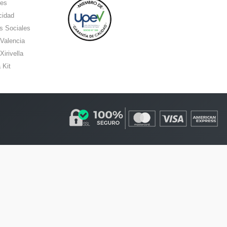
ies
cidad
s Sociales
 Valencia
Xirivella
 Kit