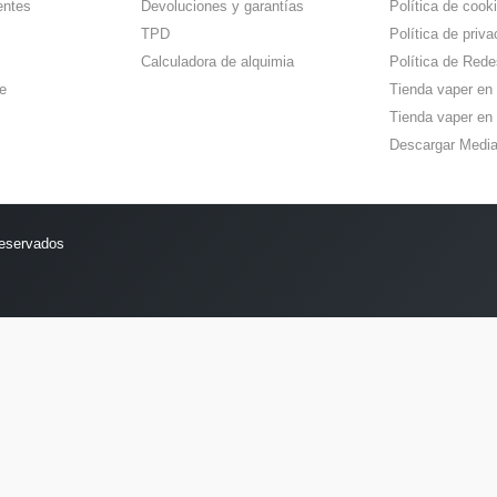
entes
Devoluciones y garantías
Política de cook
TPD
Política de priva
Calculadora de alquimia
Política de Rede
e
Tienda vaper en
Tienda vaper en 
Descargar Media
reservados