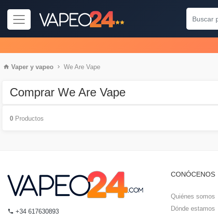
Vaper
y
vapeo
We Are Vape
Comprar We Are Vape
0
Productos
CONÓCENOS
Quiénes somos
Dónde estamos
+34 617630893