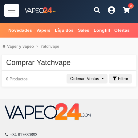
0
Novedades
Vapers
Líquidos
Sales
Longfill
Ofertas
Vaper
y
vapeo
Yatchvape
Comprar Yatchvape
Ordenar: Ventas
Filtrar
0
Productos
+34 617630893