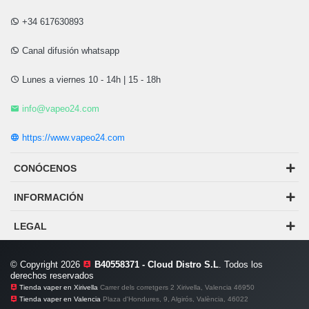
+34 617630893
Canal difusión whatsapp
Lunes a viernes 10 - 14h | 15 - 18h
info@vapeo24.com
https://www.vapeo24.com
CONÓCENOS
INFORMACIÓN
LEGAL
© Copyright 2026
B40558371 - Cloud Distro S.L
. Todos los
derechos reservados
Tienda vaper en Xirivella
Carrer dels corretgers 2 Xirivella, Valencia 46950
Tienda vaper en Valencia
Plaza d'Hondures, 9, Algirós, València, 46022