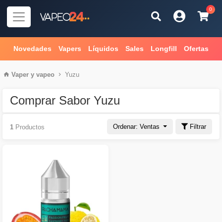
0
Novedades
Vapers
Líquidos
Sales
Longfill
Ofertas
Vaper
y
vapeo
Yuzu
Comprar Sabor Yuzu
Ordenar: Ventas
Filtrar
1
Productos