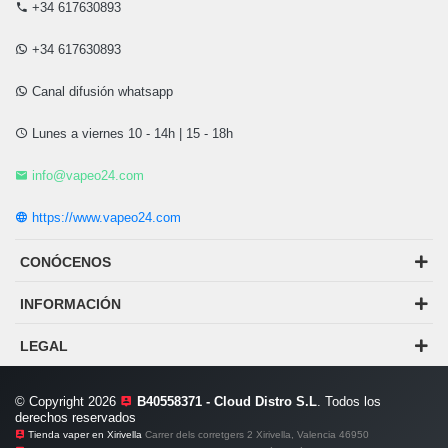
+34 617630893
+34 617630893
Canal difusión whatsapp
Lunes a viernes 10 - 14h | 15 - 18h
info@vapeo24.com
https://www.vapeo24.com
CONÓCENOS
INFORMACIÓN
LEGAL
© Copyright 2026
B40558371 - Cloud Distro S.L
. Todos los
derechos reservados
Tienda vaper en Xirivella
Carrer dels corretgers 2 Xirivella, Valencia 46950